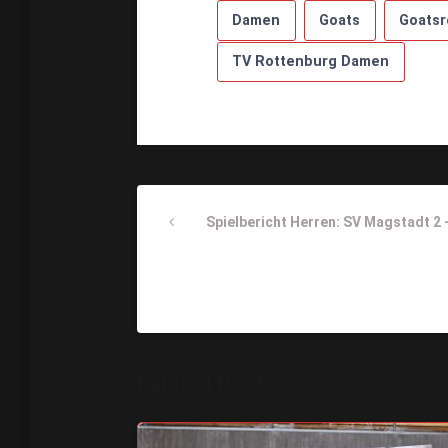
Damen
Goats
Goatsr
TV Rottenburg Damen
Beitragsnavigati
Previous
Spielbericht Herren: SV Magstadt 2 
Post
Related Posts