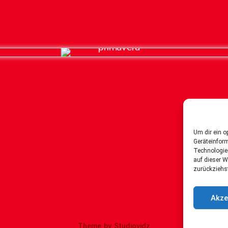
Um dir ein o
Geräteinfor
Technologie
auf dieser W
zurückziehs
Akze
Theme by
Studiovidz