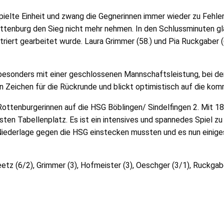
spielte Einheit und zwang die Gegnerinnen immer wieder zu Fehle
ottenburg den Sieg nicht mehr nehmen. In den Schlussminuten g
triert gearbeitet wurde. Laura Grimmer (58.) und Pia Ruckgaber 
sonders mit einer geschlossenen Mannschaftsleistung, bei der j
 Zeichen für die Rückrunde und blickt optimistisch auf die ko
tenburgerinnen auf die HSG Böblingen/ Sindelfingen 2. Mit 18
ten Tabellenplatz. Es ist ein intensives und spannedes Spiel zu 
 Niederlage gegen die HSG einstecken mussten und es nun einige
etz (6/2), Grimmer (3), Hofmeister (3), Oeschger (3/1), Ruckgaber 