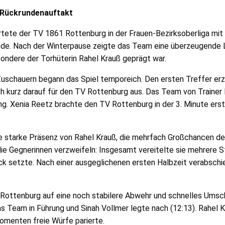
n Rückrundenauftakt
rtete der TV 1861 Rottenburg in der Frauen-Bezirksoberliga mi
de. Nach der Winterpause zeigte das Team eine überzeugende Le
ndere der Torhüterin Rahel Krauß geprägt war.
 Zuschauern begann das Spiel temporeich. Den ersten Treffer erz
 kurz darauf für den TV Rottenburg aus. Das Team von Trainer 
. Xenia Reetz brachte den TV Rottenburg in der 3. Minute erstm
die starke Präsenz von Rahel Krauß, die mehrfach Großchancen d
ie Gegnerinnen verzweifeln: Insgesamt vereitelte sie mehrere S
ck setzte. Nach einer ausgeglichenen ersten Halbzeit verabsch
 Rottenburg auf eine noch stabilere Abwehr und schnelles Umscha
s Team in Führung und Sinah Vollmer legte nach (12:13). Rahel K
omenten freie Würfe parierte.