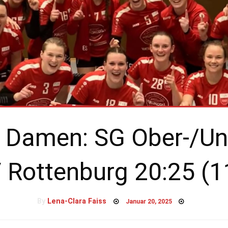
t Damen: SG Ober-/U
 Rottenburg 20:25 (1
Posted
By
Lena-Clara Faiss
Januar 20, 2025
on