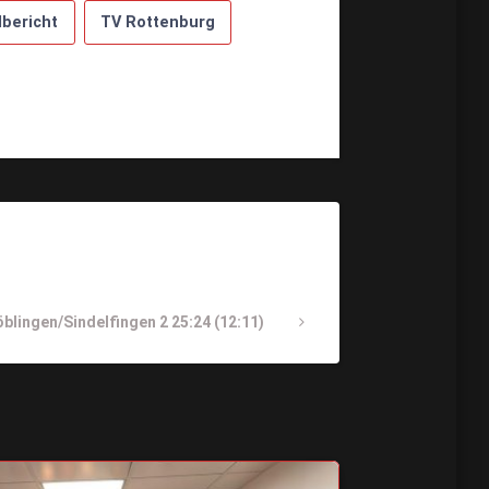
lbericht
TV Rottenburg
lingen/Sindelfingen 2 25:24 (12:11)