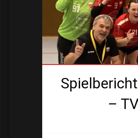
Spielberich
– TV