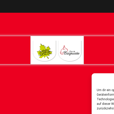
Um dir ein o
Geräteinfor
Technologie
auf dieser W
zurückziehs