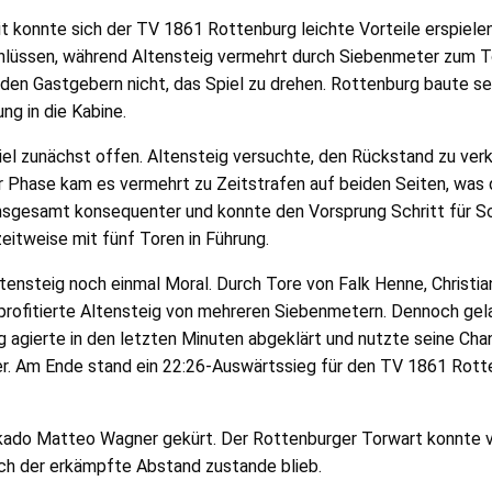
it konnte sich der TV 1861 Rottenburg leichte Vorteile erspie
hlüssen, während Altensteig vermehrt durch Siebenmeter zum To
 den Gastgebern nicht, das Spiel zu drehen. Rottenburg baute se
ng in die Kabine.
el zunächst offen. Altensteig versuchte, den Rückstand zu ve
ser Phase kam es vermehrt zu Zeitstrafen auf beiden Seiten, was
nsgesamt konsequenter und konnte den Vorsprung Schritt für Sc
eitweise mit fünf Toren in Führung.
tensteig noch einmal Moral. Durch Tore von Falk Henne, Christia
ofitierte Altensteig von mehreren Siebenmetern. Dennoch gelan
 agierte in den letzten Minuten abgeklärt und nutzte seine Cha
r. Am Ende stand ein 22:26-Auswärtssieg für den TV 1861 Rotte
do Matteo Wagner gekürt. Der Rottenburger Torwart konnte vor
rch der erkämpfte Abstand zustande blieb.