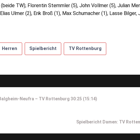
 (beide TW); Florentin Stemmler (5), John Vollmer (5), Julian M
, Elias Ulmer (2), Erik Broß (1), Max Schumacher (1), Lasse Bilger,
Herren
Spielbericht
TV Rottenburg
on
-Balgheim-Neufra – TV Rottenburg 30:25 (15:14)
Next
Spielbericht Damen: TV Rotten
Post