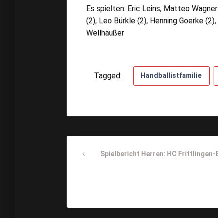
Es spielten: Eric Leins, Matteo Wagner
(2), Leo Bürkle (2), Henning Goerke (2)
Wellhäußer
Tagged:
Handballistfamilie
Beitragsnavigati
Previous
Spielbericht Herren: HC Frittlingen
Post