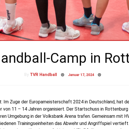
ndball-Camp in Rot
Posted
By
TVR Handball
Januar 17, 2024
on
t: Im Zuge der Europameisterschaft 2024 in Deutschland, hat d
r von 11 – 14 Jahren organisiert. Der Startschuss in Rottenburg 
eren Umgebung in der Volksbank Arena trafen. Gemeinsam mit HV
denen Trainingseinheiten das Abwehr und Angriffspiel vertieft 