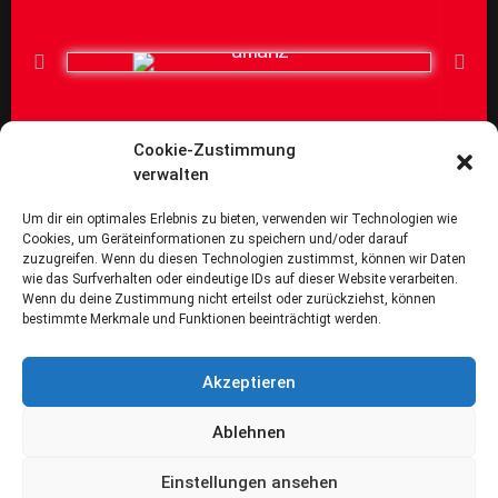
Kontakt:
Cookie-Zustimmung
verwalten
TV Rottenburg Abt. Handball
Um dir ein optimales Erlebnis zu bieten, verwenden wir Technologien wie
Seebronner Str. 50
Cookies, um Geräteinformationen zu speichern und/oder darauf
72108 Rottenburg a.N.
zuzugreifen. Wenn du diesen Technologien zustimmst, können wir Daten
wie das Surfverhalten oder eindeutige IDs auf dieser Website verarbeiten.
mailto:info[at]tvr-handball.de
Wenn du deine Zustimmung nicht erteilst oder zurückziehst, können
bestimmte Merkmale und Funktionen beeinträchtigt werden.
Instagram
Facebook
Lust auf Handball ?
Akzeptieren
Dann schau bei uns vorbei
Ablehnen
Einstellungen ansehen