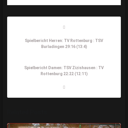
Beitragsnavigation
Previous
Post
Spielbericht Herren: TV Rottenburg : TSV
Burladingen 29:16 (13:4)
Next
Spielbericht Damen: TSV Zizishausen : TV
Post
Rottenburg 22:22 (12:11)
Related Posts