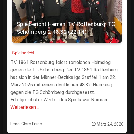
Spielbericht Herren: TV Rottenburg: TG
Schömberg 2 48:32 (22:14)
Spielbericht
TV 1861 Rottenburg feiert torreichen Heimsieg
gegen die TG Schömberg Der TV 1861 Rottenburg
hat sich in der Männer-Bezirksliga Staffel 1 am 22.
März 2026 mit einem deutlichen 48:32-Heimsieg
gegen die TG Schömberg durchgesetzt.
Erfolgreichster Werfer des Spiels war Norman
Weiterlesen…
Lena-Clara Faiss
Posted
März 24, 2026
on