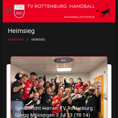
Skip
to
content
Homepage TV Rottenburg 1861
Handball ist Familie
Heimsieg
Handball
HOMEPAGE
HEIMSIEG
Spielbericht Herren: TV Rottenburg :
Spvgg Mössingen 3 34:33 (18:14)