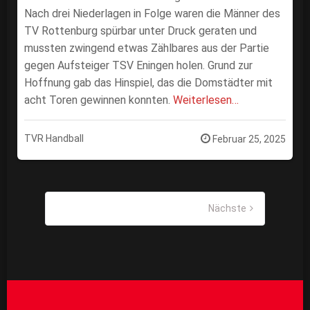
Nach drei Niederlagen in Folge waren die Männer des
TV Rottenburg spürbar unter Druck geraten und
mussten zwingend etwas Zählbares aus der Partie
gegen Aufsteiger TSV Eningen holen. Grund zur
Hoffnung gab das Hinspiel, das die Domstädter mit
acht Toren gewinnen konnten.
Weiterlesen…
TVR Handball
Posted
Februar 25, 2025
on
Seitennummerierung
der
Nächste
Beiträge