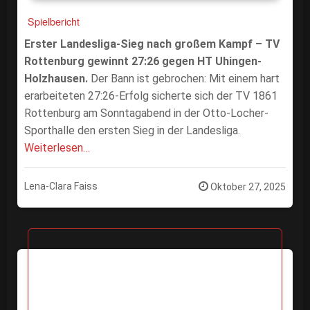
Spielbericht
Erster Landesliga-Sieg nach großem Kampf – TV
Rottenburg gewinnt 27:26 gegen HT Uhingen-
Holzhausen.
Der Bann ist gebrochen: Mit einem hart
erarbeiteten 27:26-Erfolg sicherte sich der TV 1861
Rottenburg am Sonntagabend in der Otto-Locher-
Sporthalle den ersten Sieg in der Landesliga.
Weiterlesen…
Lena-Clara Faiss
Posted
Oktober 27, 2025
on