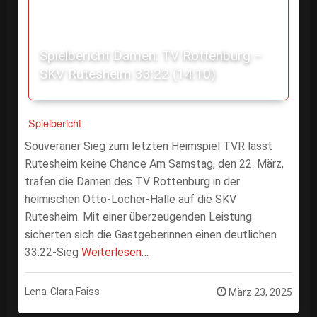
Spielbericht Damen: TV Rottenburg –
SKV Rutesheim 33:22 (14:10)
Spielbericht
Souveräner Sieg zum letzten Heimspiel TVR lässt
Rutesheim keine Chance Am Samstag, den 22. März,
trafen die Damen des TV Rottenburg in der
heimischen Otto-Locher-Halle auf die SKV
Rutesheim. Mit einer überzeugenden Leistung
sicherten sich die Gastgeberinnen einen deutlichen
33:22-Sieg
Weiterlesen…
Lena-Clara Faiss
Posted
März 23, 2025
on