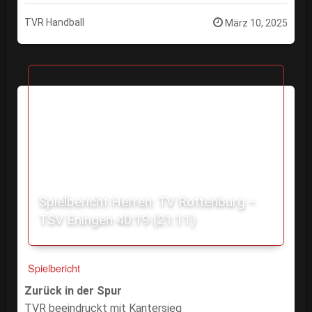
TVR Handball
Posted
März 10, 2025
on
Spielbericht Herren: TV Rottenburg –
TSV Eningen 40:19 (21:11)
Spielbericht
Zurück in der Spur
TVR beeindruckt mit Kantersieg