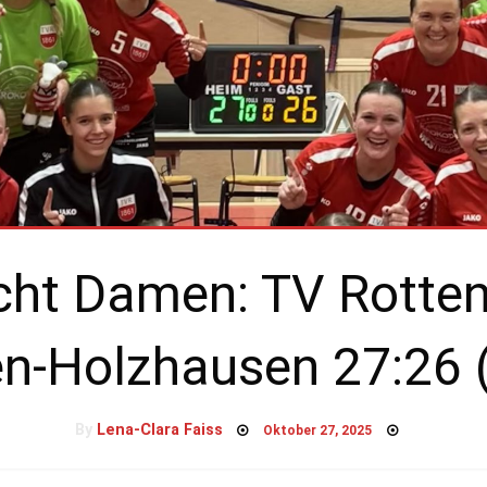
icht Damen: TV Rotten
n-Holzhausen 27:26 
Posted
By
Lena-Clara Faiss
Oktober 27, 2025
on