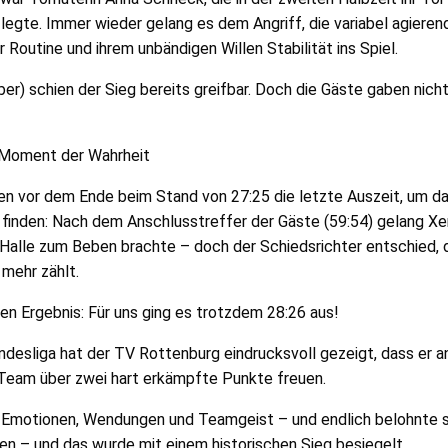
legte. Immer wieder gelang es dem Angriff, die variabel agieren
 Routine und ihrem unbändigen Willen Stabilität ins Spiel.
er) schien der Sieg bereits greifbar. Doch die Gäste gaben nicht
 Moment der Wahrheit
en vor dem Ende beim Stand von 27:25 die letzte Auszeit, um 
finden: Nach dem Anschlusstreffer der Gäste (59:54) gelang Xeni
 Halle zum Beben brachte – doch der Schiedsrichter entschied, d
 mehr zählt.
en Ergebnis: Für uns ging es trotzdem 28:26 aus!
andesliga hat der TV Rottenburg eindrucksvoll gezeigt, dass er
s Team über zwei hart erkämpfte Punkte freuen.
er Emotionen, Wendungen und Teamgeist – und endlich belohnte 
fen – und das wurde mit einem historischen Sieg besiegelt.