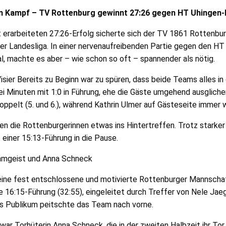
m Kampf – TV Rottenburg gewinnt 27:26 gegen HT Uhingen
t erarbeiteten 27:26-Erfolg sicherte sich der TV 1861 Rottenb
der Landesliga. In einer nervenaufreibenden Partie gegen den H
, machte es aber – wie schon so oft – spannender als nötig.
ier Bereits zu Beginn war zu spüren, dass beide Teams alles in 
 Minuten mit 1:0 in Führung, ehe die Gäste umgehend ausglichen
ppelt (5. und 6.), während Kathrin Ulmer auf Gästeseite immer 
ten die Rottenburgerinnen etwas ins Hintertreffen. Trotz stark
 einer 15:13-Führung in die Pause.
amgeist und Anna Schneck
ine fest entschlossene und motivierte Rottenburger Mannschaft
 16:15-Führung (32:55), eingeleitet durch Treffer von Nele Jae
as Publikum peitschte das Team nach vorne.
war Torhüterin Anna Schneck, die in der zweiten Halbzeit ihr Tor