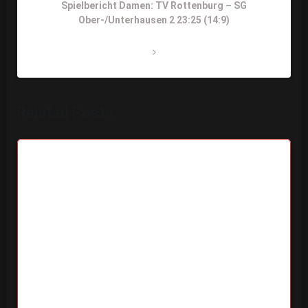
Next
Spielbericht Damen: TV Rottenburg – SG
Post
Ober-/Unterhausen 2 23:25 (14:9)
Related Posts