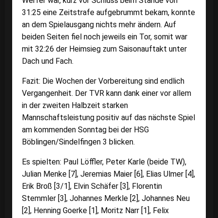
Werfer war, kurz vor Schluss beim Stande von
31:25 eine Zeitstrafe aufgebrummt bekam, konnte
an dem Spielausgang nichts mehr ändern. Auf
beiden Seiten fiel noch jeweils ein Tor, somit war
mit 32:26 der Heimsieg zum Saisonauftakt unter
Dach und Fach.
Fazit: Die Wochen der Vorbereitung sind endlich
Vergangenheit. Der TVR kann dank einer vor allem
in der zweiten Halbzeit starken
Mannschaftsleistung positiv auf das nächste Spiel
am kommenden Sonntag bei der HSG
Böblingen/Sindelfingen 3 blicken.
Es spielten: Paul Löffler, Peter Karle (beide TW),
Julian Menke [7], Jeremias Maier [6], Elias Ulmer [4],
Erik Broß [3/1], Elvin Schäfer [3], Florentin
Stemmler [3], Johannes Merkle [2], Johannes Neu
[2], Henning Goerke [1], Moritz Narr [1], Felix