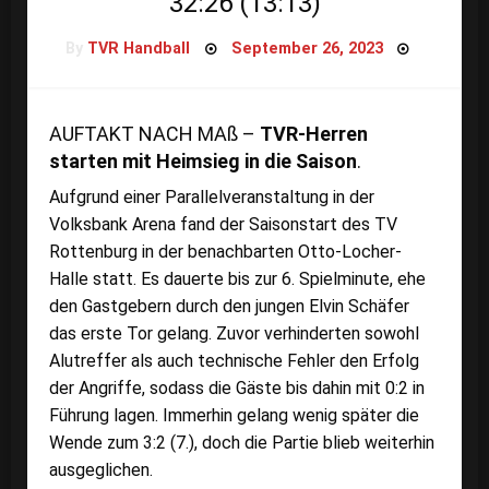
32:26 (13:13)
Posted
By
TVR Handball
September 26, 2023
on
AUFTAKT NACH MAß –
TVR-Herren
starten mit Heimsieg in die Saison
.
Aufgrund einer Parallelveranstaltung in der
Volksbank Arena fand der Saisonstart des TV
Rottenburg in der benachbarten Otto-Locher-
Halle statt. Es dauerte bis zur 6. Spielminute, ehe
den Gastgebern durch den jungen Elvin Schäfer
das erste Tor gelang. Zuvor verhinderten sowohl
Alutreffer als auch technische Fehler den Erfolg
der Angriffe, sodass die Gäste bis dahin mit 0:2 in
Führung lagen. Immerhin gelang wenig später die
Wende zum 3:2 (7.), doch die Partie blieb weiterhin
ausgeglichen.